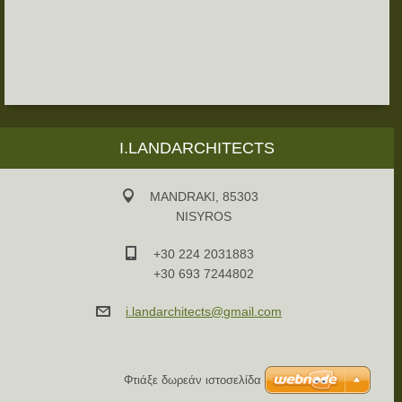
I.LANDARCHITECTS
MANDRAKI, 85303
NISYROS
+30 224 2031883
+30 693 7244802
i.landar
chitects
@gmail.c
om
Φτιάξε δωρεάν ιστοσελίδα